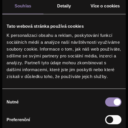
Souhlas
Detaily
Více o cookies
YOU WILL RECEIVE 
Tato webová stránka používá cookies
CONSULTATION AS 
K personalizaci obsahu a reklam, poskytování funkcí
SOON AS POSSIBLE
sociálních médií a analýze naší návštěvnosti využíváme
soubory cookie. Informace o tom, jak náš web používáte,
sdílíme se svými partnery pro sociální média, inzerci a
100% 
analýzy. Partneři tyto údaje mohou zkombinovat s
FREE
dalšími informacemi, které jste jim poskytli nebo které
získali v důsledku toho, že používáte jejich služby.
INOVATION AND 
EFFICIENCY IN 
CONSTRUCTION
Výběr
Nutné
souhlasu
Preferenční