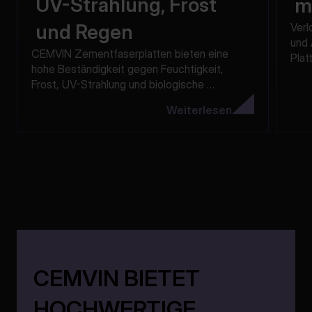
UV-Strahlung, Frost
m
Verl
und Regen
und 
CEMVIN Zementfaserplatten bieten eine 
Plat
hohe Beständigkeit gegen Feuchtigkeit, 
und 
Frost, UV-Strahlung und biologische 
Einflüsse. Die ideale Wahl für langlebige und 
Weiterlesen
sichere Außenkonstruktionen.
CEMVIN BIETET
HOCHWERTIGE