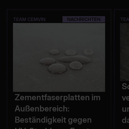
TEAM CEMVIN
NACHRICHTEN
TEA
S
Zementfaserplatten im
v
Außenbereich:
u
Beständigkeit gegen
d