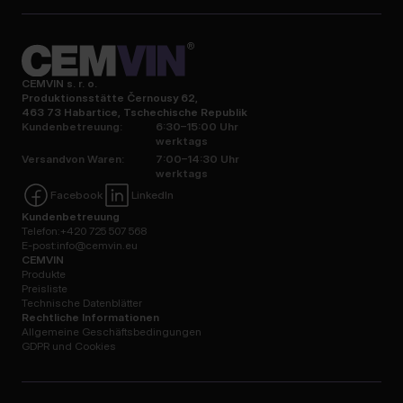
CEMVIN s. r. o.
Produktionsstätte Černousy 62,
463 73 Habartice, Tschechische Republik
Kundenbetreuung:
6:30–15:00 Uhr
werktags
Versandvon Waren:
7:00–14:30 Uhr
werktags
Facebook
LinkedIn
Kundenbetreuung
Telefon:
+420 725 507 568
E-post:
info@cemvin.eu
CEMVIN
Produkte
Preisliste
Technische Datenblätter
Rechtliche Informationen
Allgemeine Geschäftsbedingungen
GDPR und Cookies