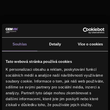
GEBRAUCHTES PRODUKT
Souhlas
Detaily
Více o cookies
Tato webová stránka používá cookies
CEMVIN WALL, FLOOR 15
K personalizaci obsahu a reklam, poskytování funkcí
sociálních médií a analýze naší návštěvnosti využíváme
Dicke
15
mm
Format
2500x1200
mm
soubory cookie. Informace o tom, jak náš web používáte,
sdílíme se svými partnery pro sociální média, inzerci a
analýzy. Partneři tyto údaje mohou zkombinovat s
dalšími informacemi, které jste jim poskytli nebo které
získali v důsledku toho, že používáte jejich služby.