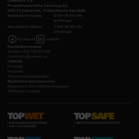
CEMVIN s. r. o.
Produktionsstätte Černousy 62,
463 73 Habartice, Tschechische Republik
Kundenbetreuung:
6:30–15:00 Uhr
werktags
Versandvon Waren:
7:00–14:30 Uhr
werktags
Facebook
LinkedIn
Kundenbetreuung
Telefon:
+420 725 507 568
E-post:
info@cemvin.eu
CEMVIN
Produkte
Preisliste
Technische Datenblätter
Rechtliche Informationen
Allgemeine Geschäftsbedingungen
GDPR und Cookies