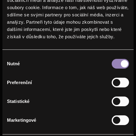
sociálních médií a analýze naší návštěvnosti využíváme
der Kabelrinne bestimmt.
soubory cookie. Informace o tom, jak náš web používáte,
sdílíme se svými partnery pro sociální média, inzerci a
analýzy. Partneři tyto údaje mohou zkombinovat s
dalšími informacemi, které jste jim poskytli nebo které
získali v důsledku toho, že používáte jejich služby.
Formatierung gemäß den
Výběr
Projektanforderungen
Nutné
souhlasu
Wir bieten technische Unterstützung
Preferenční
beim Vorschlag einer optimalen
Lösung
Statistické
Marketingové